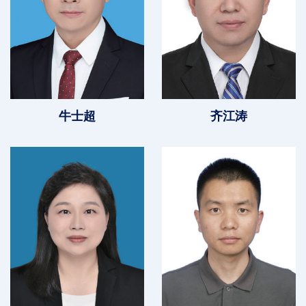
牛士超
齐江涛