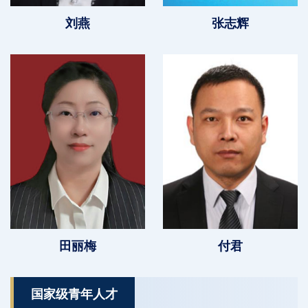
刘燕
张志辉
田丽梅
付君
国家级青年人才