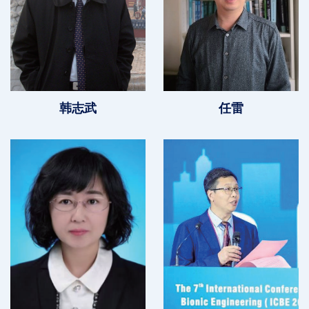
韩志武
任雷