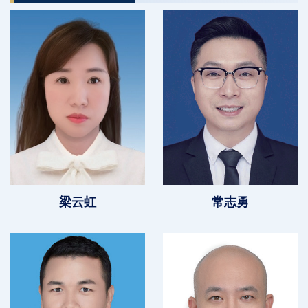
梁云虹
常志勇