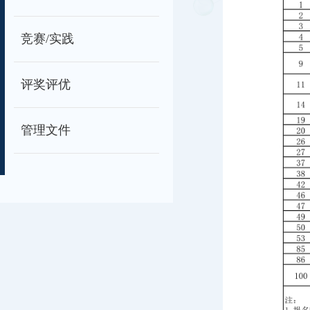
竞赛/实践
评奖评优
管理文件