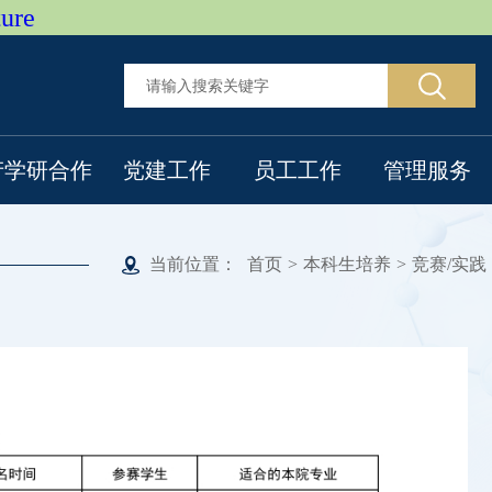
ure
产学研合作
党建工作
员工工作
管理服务
当前位置：
首页
>
本科生培养
>
竞赛/实践