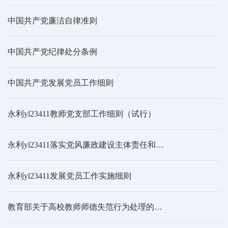
中国共产党廉洁自律准则
中国共产党纪律处分条例
中国共产党发展党员工作细则
永利yl23411教师党支部工作细则（试行）
永利yl23411落实党风廉政建设主体责任和监督责任实施办法（修订）
永利yl23411发展党员工作实施细则
教育部关于高校教师师德失范行为处理的指导意见