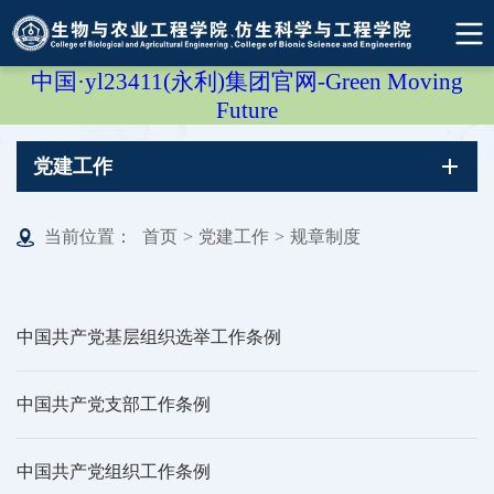
中国·yl23411(永利)集团官网-Green Moving
Future
党建工作
当前位置：
首页
>
党建工作
>
规章制度
中国共产党基层组织选举工作条例
中国共产党支部工作条例
中国共产党组织工作条例