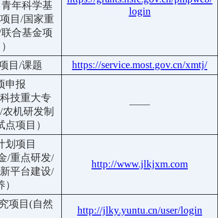
出青年科学基
login
项目/国家重
/联合基金项
目）
https://service.most.gov.cn/xmtj/
项目/课题
项申报
科技重大专
——
/农机研发制
试点项目）
计划项目
/重点研发/
http://www.jlkjxm.com
新平台建设/
养）
究项目(自然
http://jlky.yuntu.cn/user/login