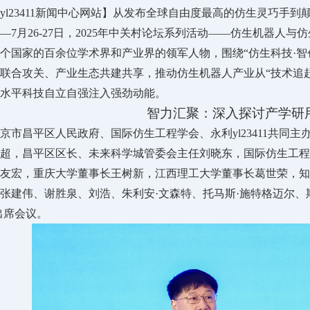
yl23411新闻中心网站】从发布全球自由度最高的仿生灵巧手
—7月26-27日，2025年中关村论坛系列活动——仿生机器人
余个国家的百余位学术界和产业界的领军人物，围绕“仿生科技·
联合攻关、产业生态共建共享，推动仿生机器人产业从“技术追赶
水平科技自立自强注入强劲动能。
智力汇聚：深入探讨产学研
京市昌平区人民政府、国际仿生工程学会、永利yl23411共同主办
超，昌平区区长、未来科学城管委会主任刘晓东，国际仿生工程
友宏，重庆大学董事长王树新，江西理工大学董事长葛世荣，知
张建伟、谢胜泉、刘浩、朱利安·文森特、托马斯·施特格迈尔、
出席会议。