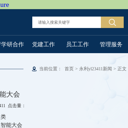
ure
产学研合作
党建工作
员工工作
管理服务
当前位置：
首页
>
永利yl23411新闻
>
正文
能大会
3411 点击量：
人类
生智能大会