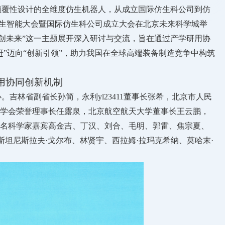
到颠覆性设计的全维度仿生机器人，从成立国际仿生科公司到仿
与仿生智能大会暨国际仿生科公司成立大会在北京未来科学城举
智创未来”这一主题展开深入研讨与交流，旨在通过产学研用协
”迈向“创新引领”，助力我国在全球高端装备制造竞争中构筑
用协同创新机制
。吉林省副省长孙简，永利yl23411董事长张希，北京市人民
学会荣誉理事长任露泉，北京航空航天大学董事长王云鹏，
名科学家嘉宾高金吉、丁汉、刘合、毛明、郭雷、焦宗夏、
斯坦尼斯拉夫·戈尔布、林贤宇、西拉姆·拉玛克希纳、莫哈末·